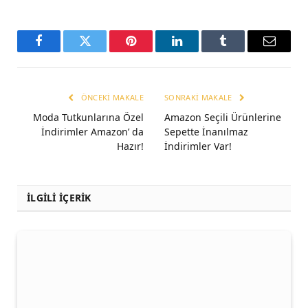
Facebook
Twitter
Pinterest
LinkedIn
Tumblr
Email
ÖNCEKI MAKALE
SONRAKI MAKALE
Moda Tutkunlarına Özel
Amazon Seçili Ürünlerine
İndirimler Amazon’ da
Sepette İnanılmaz
Hazır!
İndirimler Var!
İLGİLİ İÇERİK