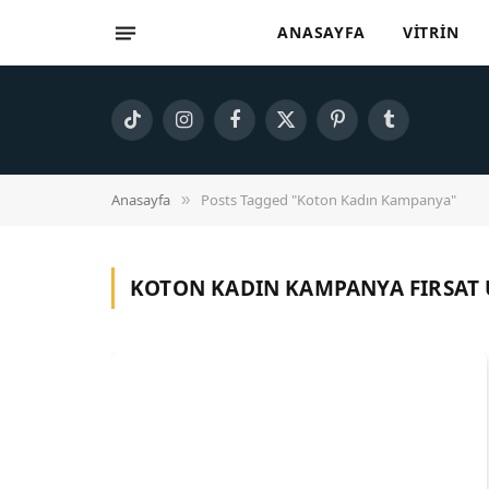
ANASAYFA
VITRIN
TikTok
Instagram
Facebook
X
Pinterest
Tumblr
(Twitter)
Anasayfa
Posts Tagged "Koton Kadın Kampanya"
»
KOTON KADIN KAMPANYA
FIRSAT