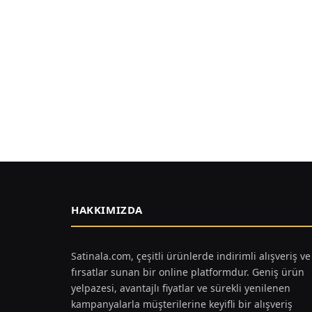
HAKKIMIZDA
Satinala.com, çeşitli ürünlerde indirimli alışveriş ve
fırsatlar sunan bir online platformdur. Geniş ürün
yelpazesi, avantajlı fiyatlar ve sürekli yenilenen
kampanyalarla müşterilerine keyifli bir alışveriş