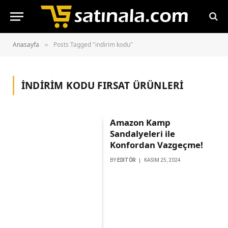
Anasayfa
Posts Tagged "indirim kodu"
»
INDIRIM KODU
FIRSAT ÜRÜNLERİ
Amazon Kamp
Sandalyeleri ile
Konfordan Vazgeçme!
BY
EDITÖR
KASIM 25, 2024